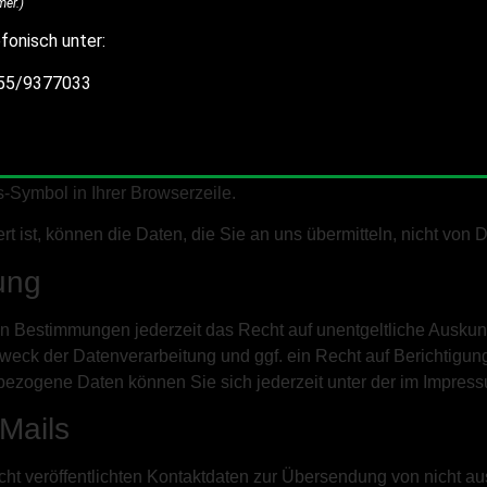
er.)
ndigen zu lassen. Sofern Sie die direkte Übertragung der Da
fonisch unter:
achbar ist.
055/9377033
lung
m Schutz der Übertragung vertraulicher Inhalte, wie zum Beispi
Verschlüsselung. Eine verschlüsselte Verbindung erkennen Sie
ss-Symbol in Ihrer Browserzeile.
 ist, können die Daten, die Sie an uns übermitteln, nicht von 
ung
n Bestimmungen jederzeit das Recht auf unentgeltliche Auskun
eck der Datenverarbeitung und ggf. ein Recht auf Berichtigun
ezogene Daten können Sie sich jederzeit unter der im Impre
Mails
t veröffentlichten Kontaktdaten zur Übersendung von nicht au