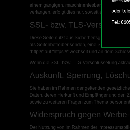
Telefonnumm
einem gängigen, maschinenlesbaren Format aushä
oder tele
verlangen, erfolgt dies nur, soweit es technisch m
Tel.: 06
SSL- bzw. TLS-Verschlüsse
Diese Seite nutzt aus Sicherheitsgründen und zu
als Seitenbetreiber senden, eine SSL-bzw. TLS-
“http://” auf “https://” wechselt und an dem Schlo
Wenn die SSL- bzw. TLS-Verschlüsselung aktiviert
Auskunft, Sperrung, Lösch
Sie haben im Rahmen der geltenden gesetzliche
Daten, deren Herkunft und Empfänger und den Zw
sowie zu weiteren Fragen zum Thema personenb
Widerspruch gegen Werbe-
Der Nutzung von im Rahmen der Impressumspflich