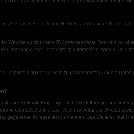
gt durch den Websitebetreiber. Dessen Kontaktdaten können S
ss Sie uns diese mitteilen. Hierbei kann es sich z.B. um Daten
r Website durch unsere IT-Systeme erfasst. Das sind vor allem
Die Erfassung dieser Daten erfolgt automatisch, sobald Sie uns
reie Bereitstellung der Website zu gewährleisten. Andere Daten
en?
skunft über Herkunft, Empfänger und Zweck Ihrer gespeicherten
perrung oder Löschung dieser Daten zu verlangen. Hierzu sow
um angegebenen Adresse an uns wenden. Des Weiteren steht Ih